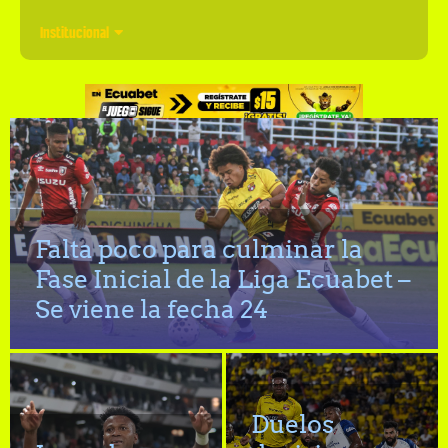
Institucional
Falta poco para culminar la
Fase Inicial de la Liga Ecuabet –
Se viene la fecha 24
Duelos