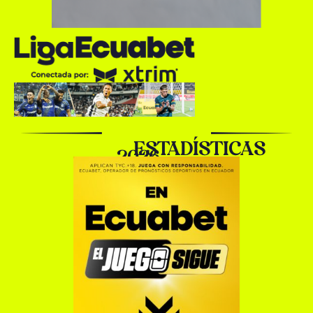
ESTADÍSTICAS
2026