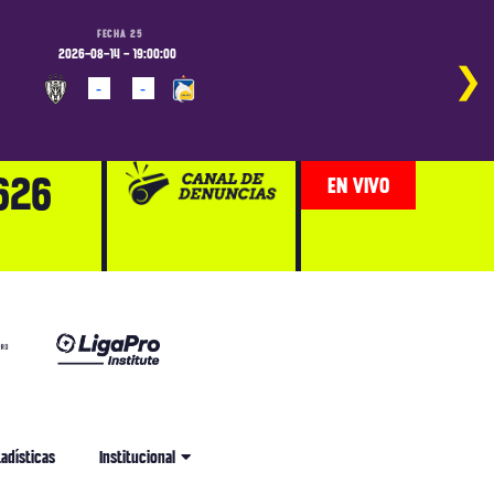
FECHA 25
FECHA 25
2026-08-14 - 19:00:00
2026-08-15 - 14:00:00
2026-
❯
-
-
-
-
PROGRAMADO
PROGRAMADO
PROG
626
EN VIVO
adísticas
Institucional