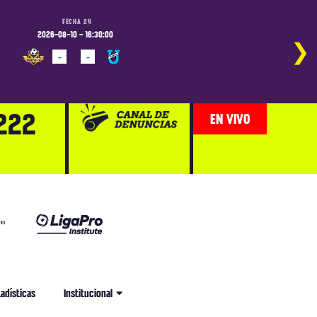
FECHA 24
FECHA 24
2026-08-10 - 16:30:00
2026-08-10 - 19:00:00
2026-
❯
-
-
-
-
PROGRAMADO
PROGRAMADO
PROG
222
EN VIVO
adísticas
Institucional