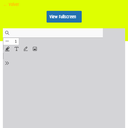
← Volver
View Fullscreen