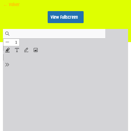
← Volver
View Fullscreen