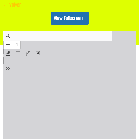
← Volver
View Fullscreen