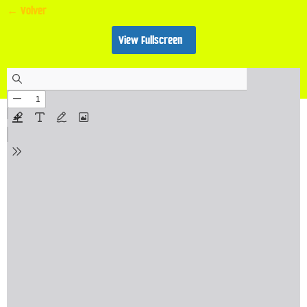
← Volver
View Fullscreen