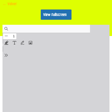
← Volver
View Fullscreen