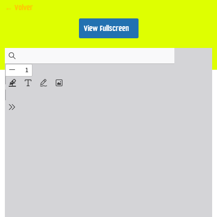
← Volver
View Fullscreen