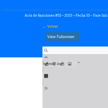
Acta de Sanciones #10 – 2025 – Fecha 10 – Fase Inic
← Volver
View Fullscreen