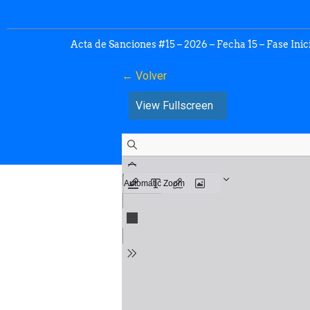
Acta de Sanciones #15 – 2026 – Fecha 15 – Fase Inic
← Volver
View Fullscreen