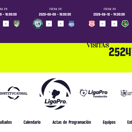
HA 24
FECHA 24
FECHA 24
 - 16:00:00
2026-08-09 - 19:00:00
2026-08-10 - 14:00:00
-
-
-
-
-
ADO
PROGRAMADO
PROGRAMADO
VISITAS
2524
ultados
Calendario
Actas de Programación
Equipos
Est