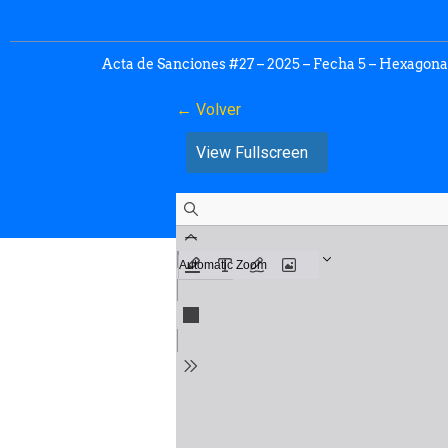
Acta de Sanciones #27 – 2025 – Fecha 5 – Hexagona
← Volver
View Fullscreen