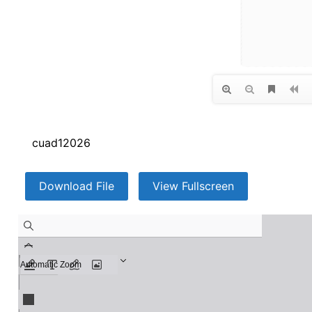
cuad12026
Download File
View Fullscreen