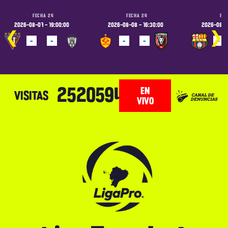
FECHA 24
FECHA 24
FEC
2026-08-07 - 19:00:00
2026-08-08 - 16:30:00
2026-08-08
❮
❯
-
-
-
-
-
PROGRAMADO
PROGRAMADO
PROGRAM
2520594
EN
VISITAS
VIVO