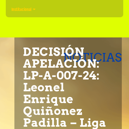
Institucional
DECISIÓN
NOTICIAS
APELACIÓN:
LP-A-007-24:
Leonel
Enrique
Quiñonez
Padilla – Liga