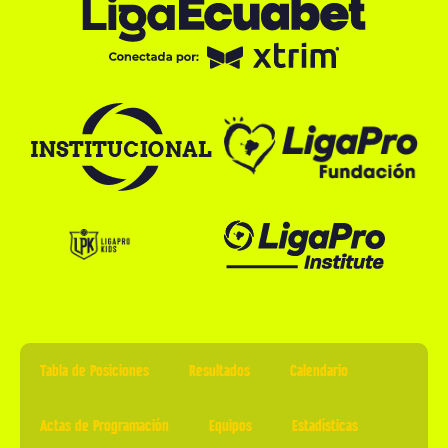
Tabla de Posiciones
Resultados
Calendario
Actas de Programación
Equipos
Estadísticas