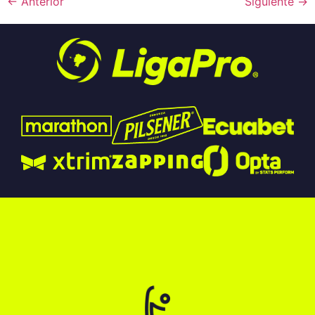
←
Anterior
Siguiente
→