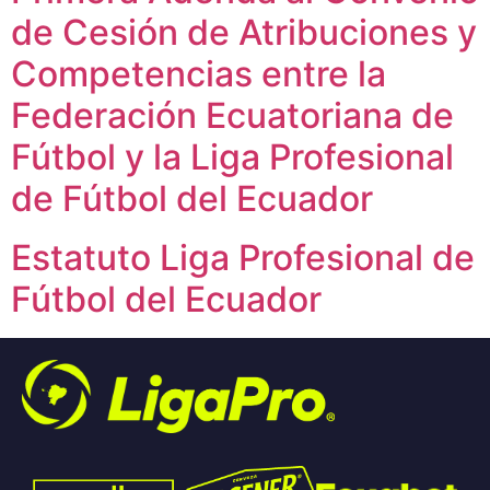
de Cesión de Atribuciones y
Competencias entre la
Federación Ecuatoriana de
Fútbol y la Liga Profesional
de Fútbol del Ecuador
Estatuto Liga Profesional de
Fútbol del Ecuador