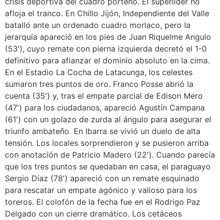
crisis deportiva del cuadro porteño. El superlíder no
afloja el tranco. En Chillo Jijón, Independiente del Valle
batalló ante un ordenado cuadro morlaco, pero la
jerarquía apareció en los pies de Juan Riquelme Angulo
(53′), cuyo remate con pierna izquierda decretó el 1-0
definitivo para afianzar el dominio absoluto en la cima.
En el Estadio La Cocha de Latacunga, los celestes
sumaron tres puntos de oro. Franco Posse abrió la
cuenta (35′) y, tras el empate parcial de Edison Mero
(47′) para los ciudadanos, apareció Agustín Campana
(61′) con un golazo de zurda al ángulo para asegurar el
triunfo ambateño. En Ibarra se vivió un duelo de alta
tensión. Los locales sorprendieron y se pusieron arriba
con anotación de Patricio Madero (22′). Cuando parecía
que los tres puntos se quedaban en casa, el paraguayo
Sergio Díaz (78′) apareció con un remate esquinado
para rescatar un empate agónico y valioso para los
toreros. El colofón de la fecha fue en el Rodrigo Paz
Delgado con un cierre dramático. Los cetáceos