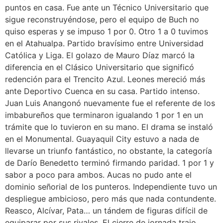
puntos en casa. Fue ante un Técnico Universitario que
sigue reconstruyéndose, pero el equipo de Buch no
quiso esperas y se impuso 1 por 0. Otro 1 a 0 tuvimos
en el Atahualpa. Partido bravísimo entre Universidad
Católica y Liga. El golazo de Mauro Díaz marcó la
diferencia en el Clásico Universitario que significó
redención para el Trencito Azul. Leones mereció más
ante Deportivo Cuenca en su casa. Partido intenso.
Juan Luis Anangonó nuevamente fue el referente de los
imbabureños que terminaron igualando 1 por 1 en un
trámite que lo tuvieron en su mano. El drama se instaló
en el Monumental. Guayaquil City estuvo a nada de
llevarse un triunfo fantástico, no obstante, la categoría
de Darío Benedetto terminó firmando paridad. 1 por 1 y
sabor a poco para ambos. Aucas no pudo ante el
dominio señorial de los punteros. Independiente tuvo un
despliegue ambicioso, pero más que nada contundente.
Reasco, Alcívar, Pata… un tándem de figuras difícil de
equiparar por sus rivales. El cierre de jornada trajo