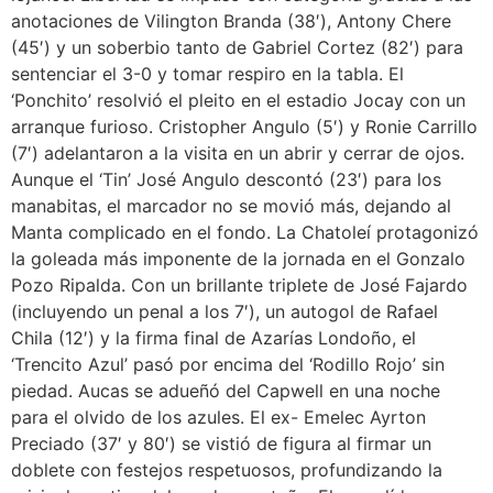
anotaciones de Vilington Branda (38′), Antony Chere
(45′) y un soberbio tanto de Gabriel Cortez (82′) para
sentenciar el 3-0 y tomar respiro en la tabla. El
‘Ponchito’ resolvió el pleito en el estadio Jocay con un
arranque furioso. Cristopher Angulo (5′) y Ronie Carrillo
(7′) adelantaron a la visita en un abrir y cerrar de ojos.
Aunque el ‘Tin’ José Angulo descontó (23′) para los
manabitas, el marcador no se movió más, dejando al
Manta complicado en el fondo. La Chatoleí protagonizó
la goleada más imponente de la jornada en el Gonzalo
Pozo Ripalda. Con un brillante triplete de José Fajardo
(incluyendo un penal a los 7′), un autogol de Rafael
Chila (12′) y la firma final de Azarías Londoño, el
‘Trencito Azul’ pasó por encima del ‘Rodillo Rojo’ sin
piedad. Aucas se adueñó del Capwell en una noche
para el olvido de los azules. El ex- Emelec Ayrton
Preciado (37′ y 80′) se vistió de figura al firmar un
doblete con festejos respetuosos, profundizando la