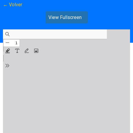
← Volver
View Fullscreen