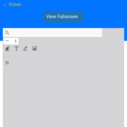
← Volver
View Fullscreen