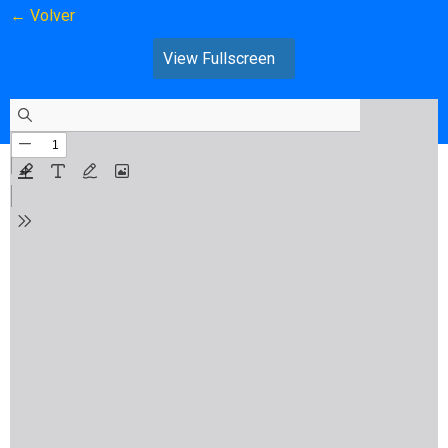
← Volver
View Fullscreen