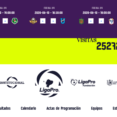
HA 24
FECHA 24
FECHA 24
 - 14:00:00
2026-08-10 - 16:30:00
2026-08-10 - 19:00:00
-
-
-
-
-
ADO
PROGRAMADO
PROGRAMADO
VISITAS
2527
ultados
Calendario
Actas de Programación
Equipos
Est