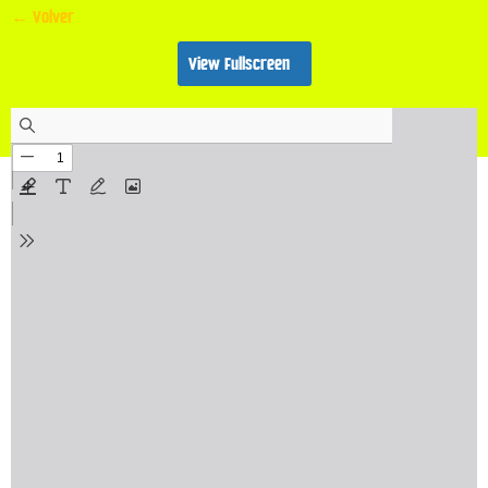
← Volver
View Fullscreen