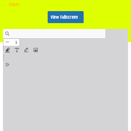
← Volver
View Fullscreen