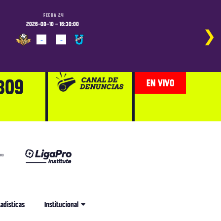
FECHA 24
FECHA 24
2026-08-10 - 16:30:00
2026-08-10 - 19:00:00
2026-
❯
-
-
-
-
PROGRAMADO
PROGRAMADO
PROG
809
EN VIVO
adísticas
Institucional