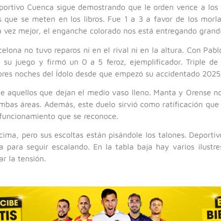
Deportivo Cuenca sigue demostrando que le orden vence a los 
s que se meten en los libros. Fue 1 a 3 a favor de los morl
ada vez mejor, el enganche colorado nos está entregando gra
elona no tuvo reparos ni en el rival ni en la altura. Con Pabl
e su juego y firmó un 0 a 5 feroz, ejemplificador. Triple d
jores noches del Ídolo desde que empezó su accidentado 2025
 de aquellos que dejan el medio vaso lleno. Manta y Orense n
ambas áreas. Además, este duelo sirvió como ratificación que
 funcionamiento que se reconoce.
cima, pero sus escoltas están pisándole los talones. Deporti
 para seguir escalando. En la tabla baja hay varios ilustres
r la tensión.