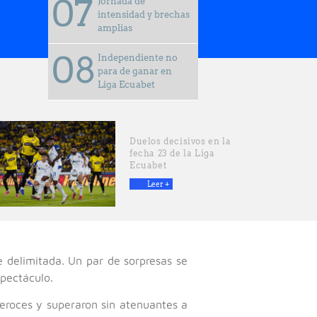
Jornada de
intensidad y brechas
amplias
Independiente no
para de ganar en
Liga Ecuabet
Duelos decisivos en la
fecha 23 de la Liga
Ecuabet
Leer +
 delimitada. Un par de sorpresas se
spectáculo.
feroces y superaron sin atenuantes a