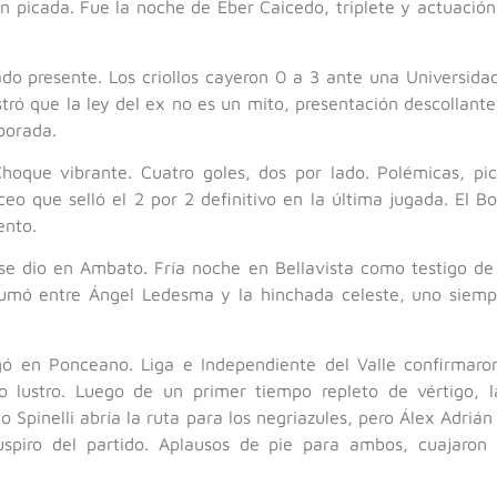
n picada. Fue la noche de Éber Caicedo, triplete y actuación
ado presente. Los criollos cayeron 0 a 3 ante una Universida
ró que la ley del ex no es un mito, presentación descollante
porada.
hoque vibrante. Cuatro goles, dos por lado. Polémicas, pic
ceo que selló el 2 por 2 definitivo en la última jugada. El 
ento.
 se dio en Ambato. Fría noche en Bellavista como testigo de 
nsumó entre Ángel Ledesma y la hinchada celeste, uno siemp
ugó en Ponceano. Liga e Independiente del Valle confirmar
o lustro. Luego de un primer tiempo repleto de vértigo, 
Spinelli abría la ruta para los negriazules, pero Álex Adrián
uspiro del partido. Aplausos de pie para ambos, cuajaron