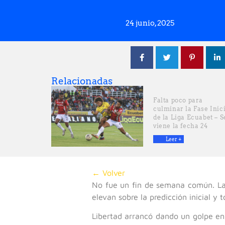
24 junio, 2025
Relacionadas
Falta poco para
culminar la Fase Inic
de la Liga Ecuabet – S
viene la fecha 24
Leer +
← Volver
No fue un fin de semana común. Las
elevan sobre la predicción inicial y 
Libertad arrancó dando un golpe en 