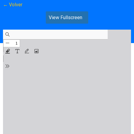
← Volver
View Fullscreen