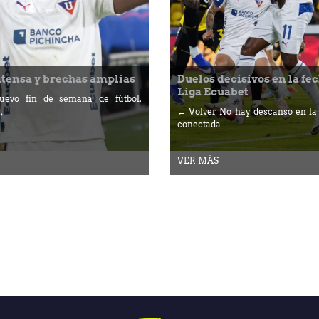
ntensa y brechas amplias
Duelos decisivos en la fec
Liga Ecuabet
evo fin de semana de fútbol.
,
← Volver No hay descanso en la
conectada
VER MÁS