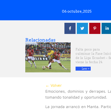
06 octubre, 2025
Relacionadas
Falta poco para
culminar la Fase Inic
de la Liga Ecuabet – S
viene la fecha 24
Leer +
← Volver
Emociones, dominios y derrapes. L
tomando tonalidad y oportunidad.
La jornada arrancó en Manta. Parti