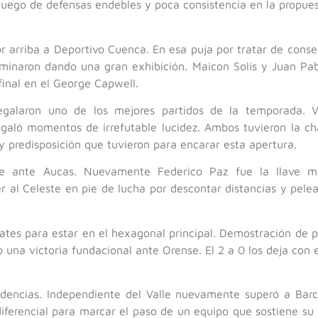
 Juego de defensas endebles y poca consistencia en la propue
r arriba a Deportivo Cuenca. En esa puja por tratar de cons
erminaron dando una gran exhibición. Maicon Solís y Juan Pab
final en el George Capwell.
egalaron uno de los mejores partidos de la temporada. V
egaló momentos de irrefutable lucidez. Ambos tuvieron la cha
 y predisposición que tuvieron para encarar esta apertura.
 ante Aucas. Nuevamente Federico Paz fue la llave ma
 al Celeste en pie de lucha por descontar distancias y pelear
lates para estar en el hexagonal principal. Demostración de
 una victoria fundacional ante Orense. El 2 a 0 los deja con
tendencias. Independiente del Valle nuevamente superó a Ba
iferencial para marcar el paso de un equipo que sostiene su