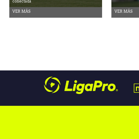
conectada
VER MÁS
VER MÁS