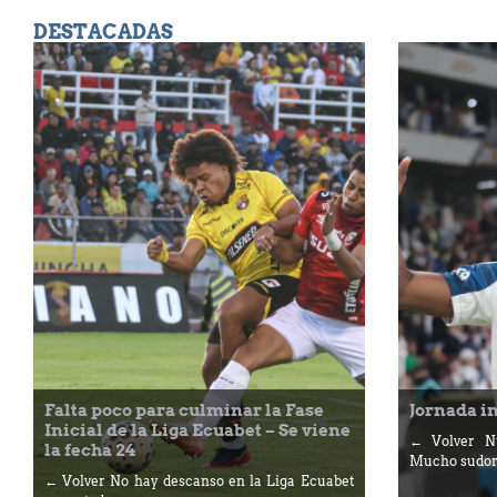
DESTACADAS
Falta poco para culminar la Fase
Jornada i
Inicial de la Liga Ecuabet – Se viene
← Volver Nu
la fecha 24
Mucho sudor
← Volver No hay descanso en la Liga Ecuabet