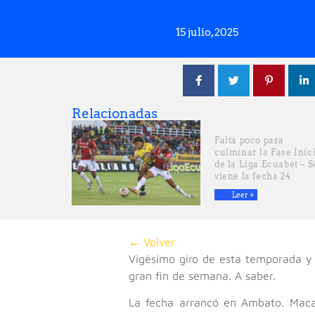
15 julio, 2025
Relacionadas
Falta poco para
culminar la Fase Inic
de la Liga Ecuabet – S
viene la fecha 24
Leer +
← Volver
Vigésimo giro de esta temporada y 
gran fin de semana. A saber.
La fecha arrancó en Ambato. Macar