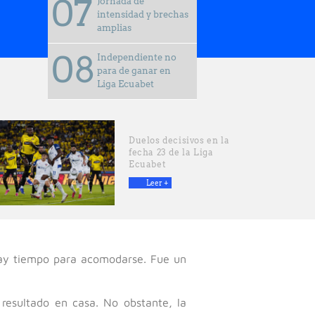
Jornada de
intensidad y brechas
amplias
Independiente no
para de ganar en
Liga Ecuabet
Duelos decisivos en la
fecha 23 de la Liga
Ecuabet
Leer +
 hay tiempo para acomodarse. Fue un
resultado en casa. No obstante, la