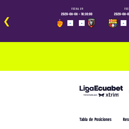
FECHA 24
FECHA 24
FEC
2026-08-07 - 19:00:00
2026-08-08 - 16:30:00
2026-08-08
❮
-
-
-
-
-
PROGRAMADO
PROGRAMADO
PROGRAM
Tabla de Posiciones
Res