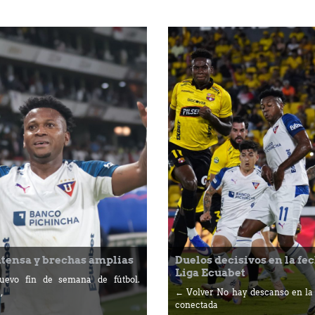
ntensa y brechas amplias
Duelos decisivos en la fec
Liga Ecuabet
evo fin de semana de fútbol.
,
← Volver No hay descanso en la
conectada