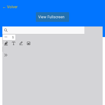
← Volver
View Fullscreen