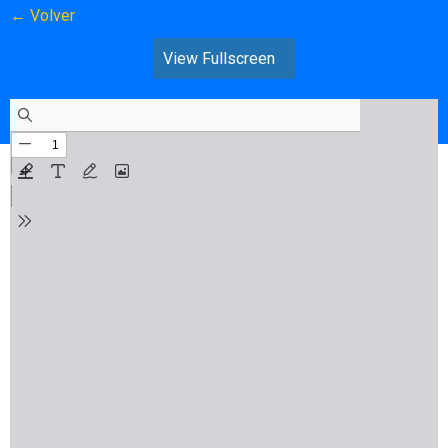
← Volver
View Fullscreen