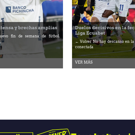
ntensa y brechas amplias
Duelos decisivos en la fec
Liga Ecuabet
evo fin de semana de fútbol.
,
← Volver No hay descanso en la
conectada
VER MÁS