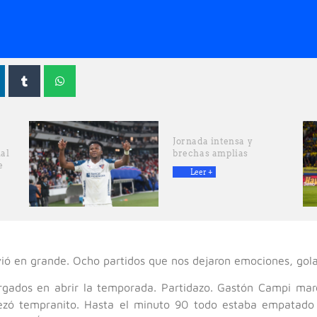
Jornada intensa y
ial
brechas amplias
e
Leer +
vió en grande. Ocho partidos que nos dejaron emociones, gol
rgados en abrir la temporada. Partidazo. Gastón Campi mar
zó tempranito. Hasta el minuto 90 todo estaba empatado 