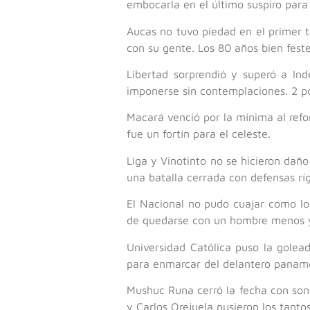
embocarla en el último suspiro para
Aucas no tuvo piedad en el primer 
con su gente. Los 80 años bien feste
Libertad sorprendió y superó a In
imponerse sin contemplaciones. 2 po
Macará venció por la mínima al refo
fue un fortín para el celeste.
Liga y Vinotinto no se hicieron da
una batalla cerrada con defensas rí
El Nacional no pudo cuajar como lo
de quedarse con un hombre menos y 
Universidad Católica puso la gole
para enmarcar del delantero paname
Mushuc Runa cerró la fecha con sonri
y Carlos Orejuela pusieron los tant