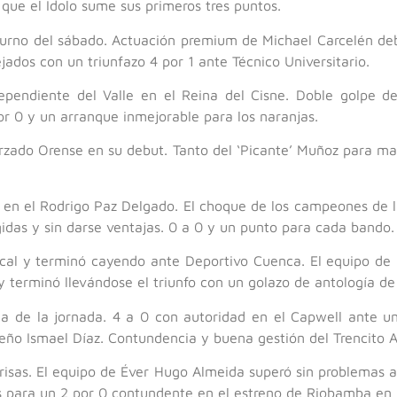
 que el Ídolo sume sus primeros tres puntos.
turno del sábado. Actuación premium de Michael Carcelén debu
jados con un triunfazo 4 por 1 ante Técnico Universitario.
dependiente del Valle en el Reina del Cisne. Doble golpe d
r 0 y un arranque inmejorable para los naranjas.
rzado Orense en su debut. Tanto del ‘Picante’ Muñoz para mar
ño en el Rodrigo Paz Delgado. El choque de los campeones de
gidas y sin darse ventajas. 0 a 0 y un punto para cada bando.
cal y terminó cayendo ante Deportivo Cuenca. El equipo de B
terminó llevándose el triunfo con un golazo de antología de
ada de la jornada. 4 a 0 con autoridad en el Capwell ante 
ño Ismael Díaz. Contundencia y buena gestión del Trencito A
sas. El equipo de Éver Hugo Almeida superó sin problemas al 
os para un 2 por 0 contundente en el estreno de Riobamba en 