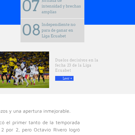
Jornada de
intensidad y brechas
amplias
Independiente no
para de ganar en
Liga Ecuabet
Duelos decisivos en la
fecha 23 de la Liga
Ecuabet
Leer +
azos y una apertura inmejorable.
có el primer tanto de la temporada
2 por 2, pero Octavio Rivero logró