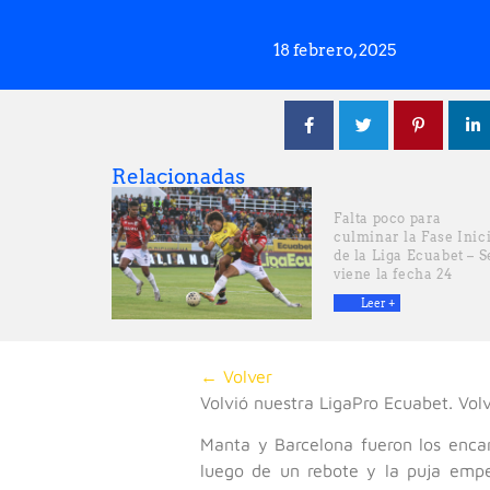
18 febrero, 2025
Relacionadas
Falta poco para
culminar la Fase Inic
de la Liga Ecuabet – S
viene la fecha 24
Leer +
← Volver
Volvió nuestra LigaPro Ecuabet. Vol
Manta y Barcelona fueron los enca
luego de un rebote y la puja empe