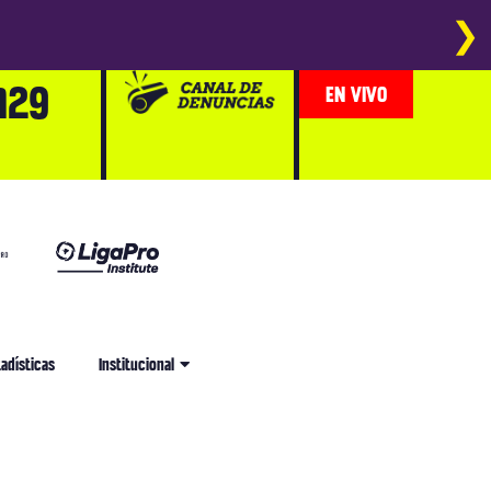
❯
729
EN VIVO
adísticas
Institucional