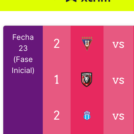
Fecha
2
vs
23
(Fase
Inicial)
1
vs
2
vs