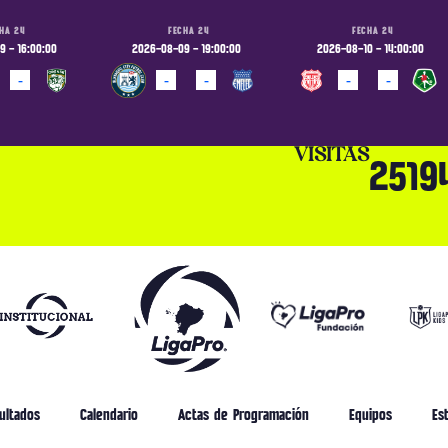
HA 24
FECHA 24
FECHA 24
 - 16:00:00
2026-08-09 - 19:00:00
2026-08-10 - 14:00:00
-
-
-
-
-
ADO
PROGRAMADO
PROGRAMADO
VISITAS
2519
ultados
Calendario
Actas de Programación
Equipos
Est