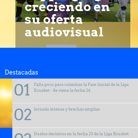
creciendo en
su oferta
audiovisual
Destacadas
Falta poco para culminar la Fase Inicial de la Liga
Ecuabet - Se viene la fecha 24
Jornada intensa y brechas amplias
Duelos decisivos en la fecha 23 de la Liga Ecuabet