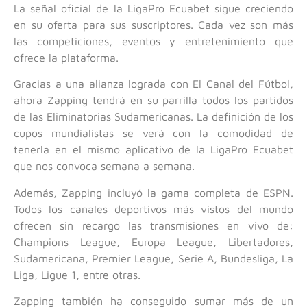
La señal oficial de la LigaPro Ecuabet sigue creciendo
en su oferta para sus suscriptores. Cada vez son más
las competiciones, eventos y entretenimiento que
ofrece la plataforma.
Gracias a una alianza lograda con El Canal del Fútbol,
ahora Zapping tendrá en su parrilla todos los partidos
de las Eliminatorias Sudamericanas. La definición de los
cupos mundialistas se verá con la comodidad de
tenerla en el mismo aplicativo de la LigaPro Ecuabet
que nos convoca semana a semana.
Además, Zapping incluyó la gama completa de ESPN.
Todos los canales deportivos más vistos del mundo
ofrecen sin recargo las transmisiones en vivo de:
Champions League, Europa League, Libertadores,
Sudamericana, Premier League, Serie A, Bundesliga, La
Liga, Ligue 1, entre otras.
Zapping también ha conseguido sumar más de un