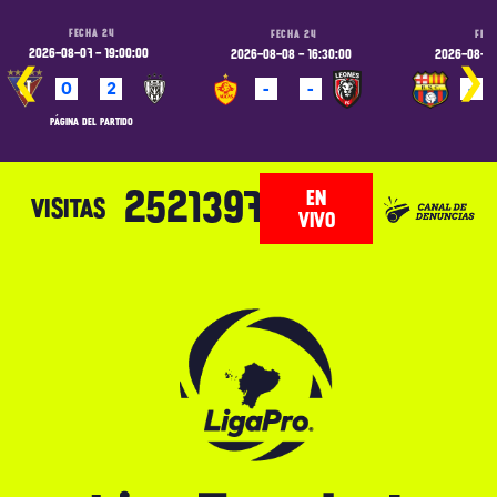
FECHA 24
FECHA 24
FEC
2026-08-07 - 19:00:00
2026-08-08 - 16:30:00
2026-08-08
❮
❯
0
2
-
-
-
PROGRAMADO
PROGRAM
PÁGINA DEL PARTIDO
2521397
EN
VISITAS
VIVO