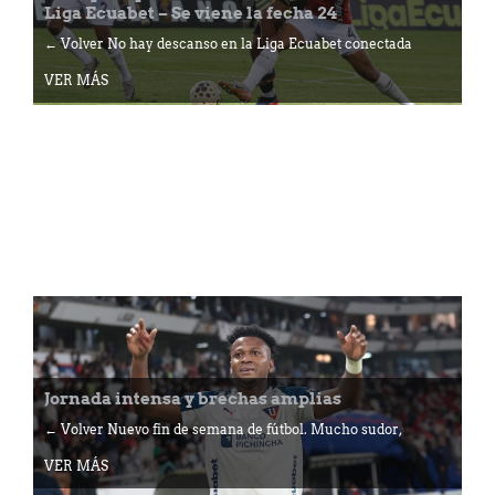
Liga Ecuabet – Se viene la fecha 24
← Volver No hay descanso en la Liga Ecuabet conectada
VER MÁS
Jornada intensa y brechas amplias
← Volver Nuevo fin de semana de fútbol. Mucho sudor,
VER MÁS