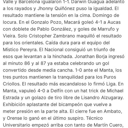
Valle y Barcelona igualaron 1-1. Darwin Guagua adelantó
a los rayados y Jhonny Quiñónez puso la igualdad. El
resultado mantiene la tensión en la cima. Domingo de
locura. En el Gonzalo Pozo, Macará goleó 4-1 a Aucas
con doblete de Pablo González, y goles de Marrufo y
Vieira. Solo Cristopher Zambrano maquilló el resultado
para los orientales. Caída dura para el equipo del
Místico Pereyra. El Nacional consiguió un triunfo de
esos que levantan a la hinchada. Jonathan Borja ingresó
al minuto 86 y al 87 ya estaba celebrando un gol
convertido desde media cancha. 1-0 ante el Manta, los
tres puntos mantienen la tranquilidad para los Puros
Criollos. El resultado más escandaloso lo firmó Liga. En
Manta, vapuleó 4-0 a Delfín con un hat trick de Michael
Estrada y un golazo de tiro libre de Lisandro Alzugaray.
Exhibición aplastante del bicampeón que vuelve a
meter presión en la parte alta. El cierre fue en Ambato,
y Orense lo ganó en el último suspiro. Técnico
Universitario empezó arriba con tanto de Martín Cuero,