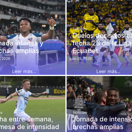
Noticias
Duelos decisivos en
as
nada intensa y
fecha 23 de la Liga
chas amplias
Ecuabet
, 2026
julio 29, 2026
Leer más...
Leer más...
as
Noticias
ha entre semana,
Jornada de intensi
mesa de intensidad
brechas amplias