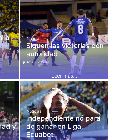
 la
Noticias
Siguen las victorias con
autoridad
julio 28, 2026
Leer más...
Noticias
Independiente no para
dad y
de ganar en Liga
Ecuabet