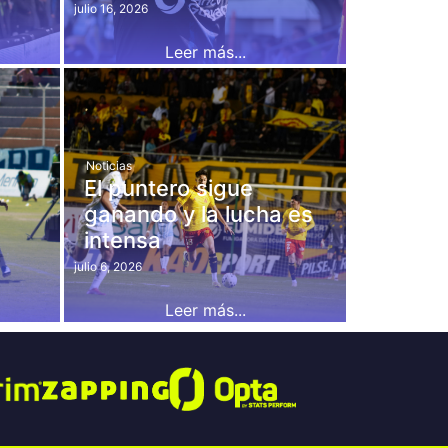
julio 16, 2026
Leer más...
Noticias
El puntero sigue
ganando y la lucha es
intensa
julio 6, 2026
Leer más...