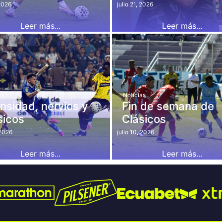
 2026
julio 21, 2026
Leer más...
Leer más...
as
Noticias
ensidad, nervios y
Fin de semana de
sicos
Clásicos
 2026
julio 10, 2026
Leer más...
Leer más...