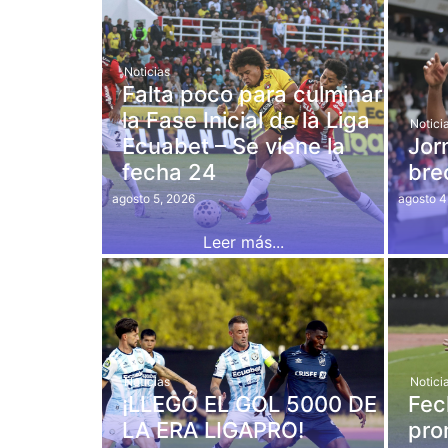
Noticias
Falta poco para culminar
la Fase Inicial de la Liga
Notici
Ecuabet – Se viene la
Jor
fecha 24
bre
agosto 5, 2026
agosto 4
Leer más...
Noticias
Notici
¡LLEGÓ EL GOL 5000 DE
Fec
LA ERA LIGAPRO!
pro